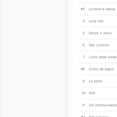
3
La terra è bassa
4
Luce mia
5
Serpe 'n seno
6
San Lorenzo
7
L'orto delle stelle
8
Cristo de legno
9
La spina
10
500
11
Chi mistica masti