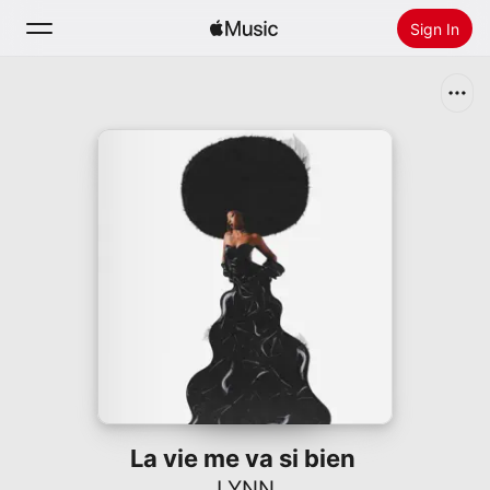
Sign In
Search
Home
New
Install Apple Music
Radio
La vie me va si bien
LYNN