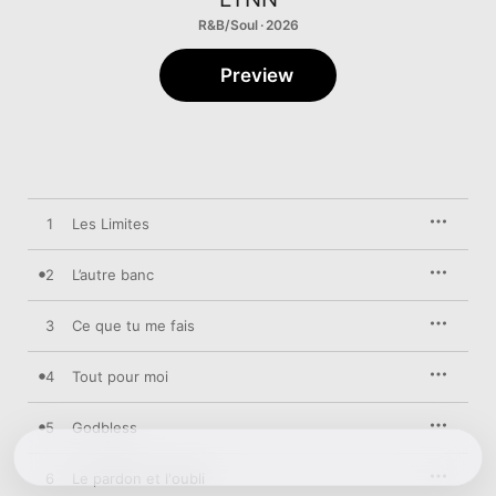
R&B/Soul · 2026
Preview
1
Les Limites
2
L’autre banc
3
Ce que tu me fais
4
Tout pour moi
5
Godbless
6
Le pardon et l'oubli