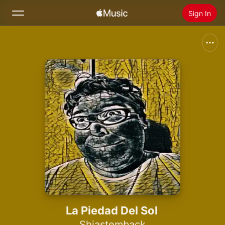
Sign In
Search
Home
New
Install Apple Music
Radio
La Piedad Del Sol
Shiastemback