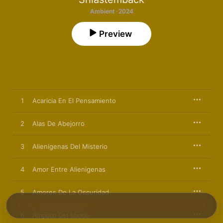
Ambient · 2024
Preview
1
Acaricia En El Pensamiento
2
Alas De Abejorro
3
Alienigenas Del Misterio
4
Amor Entre Alienigenas
5
Amores De La Oscuridad
6
Amparo Del Miedo