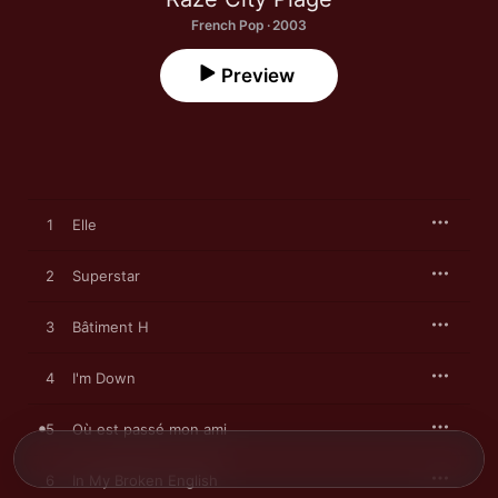
French Pop · 2003
Preview
1
Elle
2
Superstar
3
Bâtiment H
4
I'm Down
5
Où est passé mon ami
6
In My Broken English