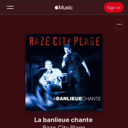
Sign In
Search
Home
New
Install Apple Music
Radio
La banlieue chante
Raze City Plage