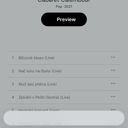
Pop · 2021
Preview
1
Blůzové blues (Live)
2
Nač lunu na člunu (Live)
3
Muž bez jména (Live)
4
Zpívání v Pešti (Socha) [Live]
5
Herecký koncert (Live)
6
Umím pustit chlup (Live)