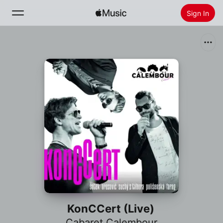
Sign In
Search
Home
New
Install Apple Music
Radio
KonCCert (Live)
Cabaret Calembour