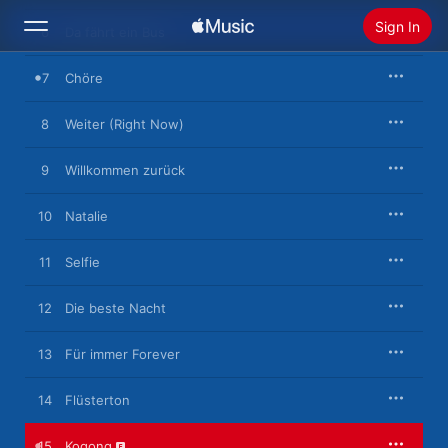
Sign In
6
Da fährt ein Bus
7
Chöre
Search
8
Weiter (Right Now)
Home
9
Willkommen zurück
New
Install Apple Music
10
Natalie
Radio
11
Selfie
12
Die beste Nacht
13
Für immer Forever
14
Flüsterton
15
Kogong