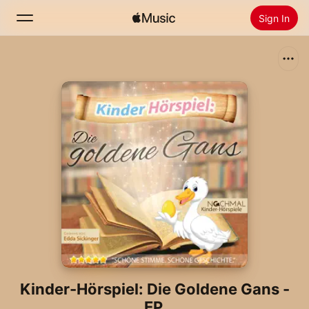
Sign In
Search
Home
New
Install Apple Music
Radio
Kinder-Hörspiel: Die Goldene Gans -
EP