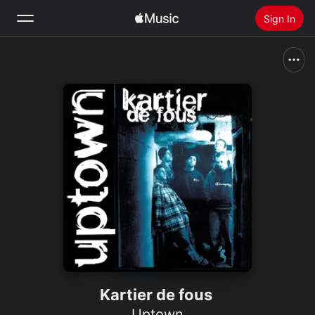
Sign In
Search
Home
New
Install Apple Music
Radio
Kartier de fous
Uptown