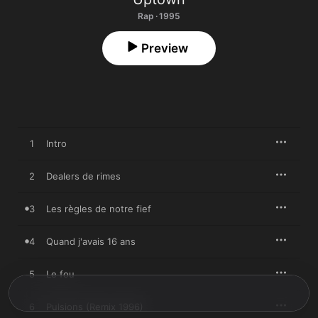
Rap · 1995
Preview
1
Intro
2
Dealers de rimes
3
Les règles de notre fief
4
Quand j'avais 16 ans
5
Le fou
6
Pulsions (Remix 1996)