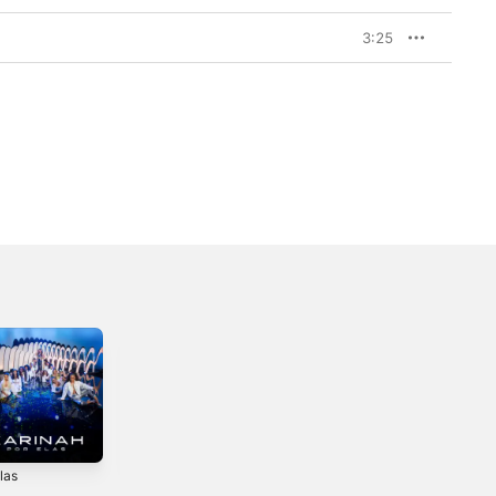
3:25
las
Não Vá / Retratos
Foi Um Sonho -
e Canções (feat.
Single
2