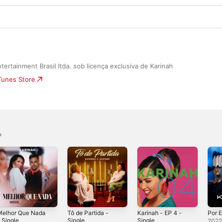
ertainment Brasil ltda. sob licença exclusiva de Karinah
iTunes Store
Melhor Que Nada
Tô de Partida -
Karinah - EP 4 -
Por E
 Single
Single
Single
202