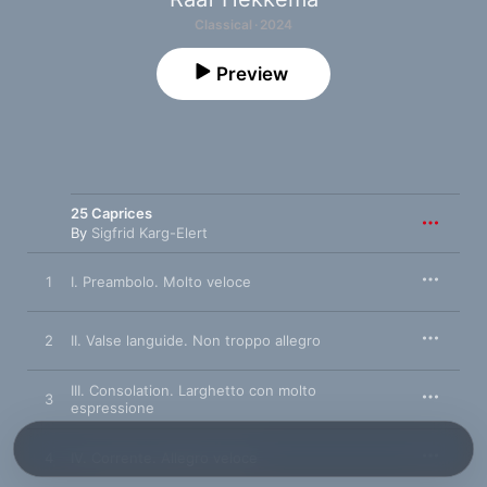
Classical · 2024
Preview
25 Caprices
By
Sigfrid Karg-Elert
1
I. Preambolo. Molto veloce
2
II. Valse languide. Non troppo allegro
III. Consolation. Larghetto con molto
3
espressione
4
IV. Corrente. Allegro veloce