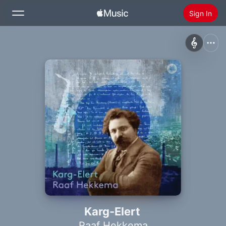
Sign In
Search
Home
New
Install Apple Music
Radio
Karg-Elert
Raaf Hekkema