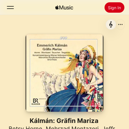
Sign In
Search
Home
New
Install Apple Music
Radio
Kálmán: Gräfin Mariza
Betsy Horne
,
Mehrzad Montazeri
,
Jeffrey Treganza