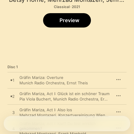
Classical · 2021
Preview
Disc 1
Gräfin Mariza: Overture
1
Munich Radio Orchestra
,
Ernst Theis
Gräfin Mariza, Act I: Glück ist ein schöner Traum
2
Pia Viola Buchert
,
Munich Radio Orchestra
,
Ernst Theis
Gräfin Mariza, Act I: Also los
3
Mehrzad Montazeri
,
Konzertvereinigung Wiener Volksopernchor
Gräfin Mariza, Act I: Karl? Du bist wirklich
gekommen?
4
Mehrzad Montazeri
,
Frank Manhold