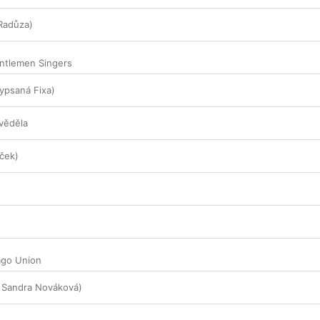
 Radůza)
ntlemen Singers
Vypsaná Fixa)
věděla
íček)
ago Union
. Sandra Nováková)