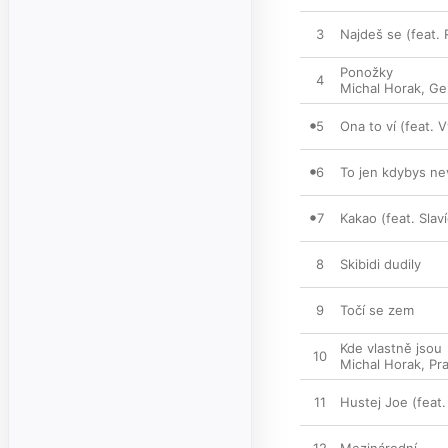
3
Najdeš se (feat.
Ponožky
4
Michal Horak
,
Ge
5
Ona to ví (feat. 
6
To jen kdybys ne
7
Kakao (feat. Slav
8
Skibidi dudily
9
Točí se zem
Kde vlastně jsou
10
Michal Horak
,
Pr
11
Hustej Joe (feat