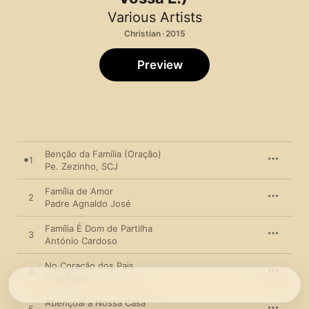
Various Artists
Christian · 2015
Preview
Benção da Família (Oração)
1
Pe. Zezinho
,
SCJ
Família de Amor
2
Padre Agnaldo José
Família É Dom de Partilha
3
António Cardoso
No Coração dos Pais
4
Ir ao Povo
Abençoai a Nossa Casa