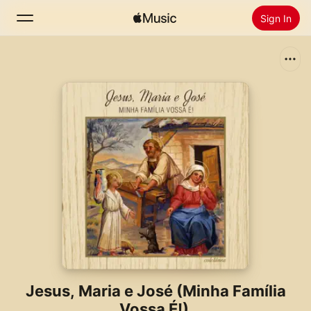
Sign In
Search
Home
New
Install Apple Music
Radio
Jesus, Maria e José (Minha Família
Vossa É!)