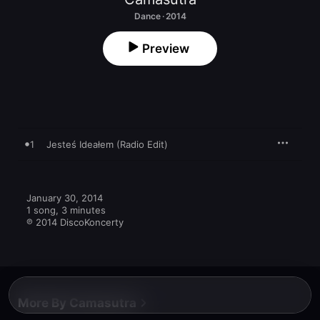
Dance · 2014
Preview
1
Jesteś Ideałem (Radio Edit)
January 30, 2014

1 song, 3 minutes

℗ 2014 DiscoKoncerty
More By Camasutra