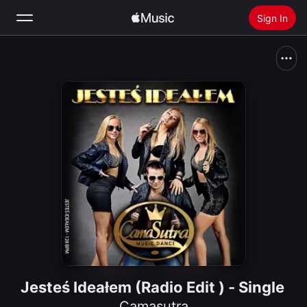
Sign In
Search
Home
New
Install Apple Music
Radio
Jesteś Ideałem (Radio Edit ) - Single
Camasutra