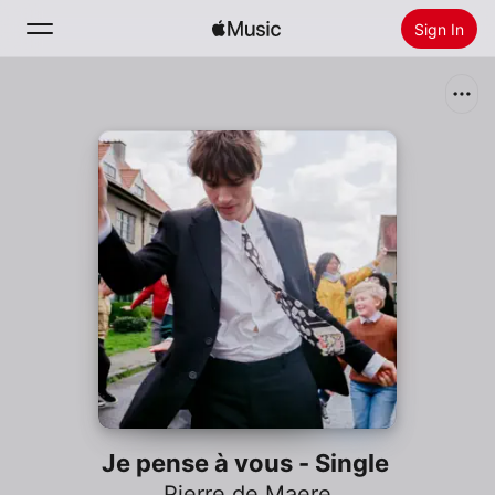
Sign In
Search
Home
New
Install Apple Music
Radio
Je pense à vous - Single
Pierre de Maere