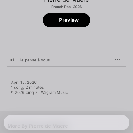
French Pop · 2026
Preview
1
Je pense à vous
April 15, 2026

1 song, 2 minutes

℗ 2026 Cinq 7 / Wagram Music
More By Pierre de Maere