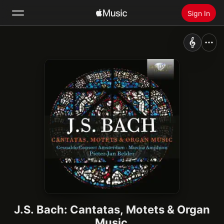
Sign In
Search
Home
New
Install Apple Music
Radio
J.S. Bach: Cantatas, Motets & Organ
Music