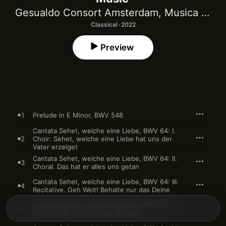
Gesualdo Consort Amsterdam
,
Musica Amphion
Classical · 2022
Preview
1
Prelude in E Minor, BWV 548
Cantata Sehet, welche eine Liebe, BWV 64: I.
2
Choir: Sehet, welche eine Liebe hat uns der
Vater erzeiget
Cantata Sehet, welche eine Liebe, BWV 64: II.
3
Choral. Das hat er alles uns getan
Cantata Sehet, welche eine Liebe, BWV 64: III.
4
Recitative. Geh Welt! Behalte nur das Deine
Cantata Sehet, welche eine Liebe, BWV 64: IV.
5
Choral. Was frag ich nach der Welt