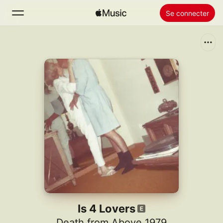
Se connecter
Rechercher
Accueil
Nouveautés
Installer Apple Music
Radio
Is 4 Lovers
Death from Above 1979