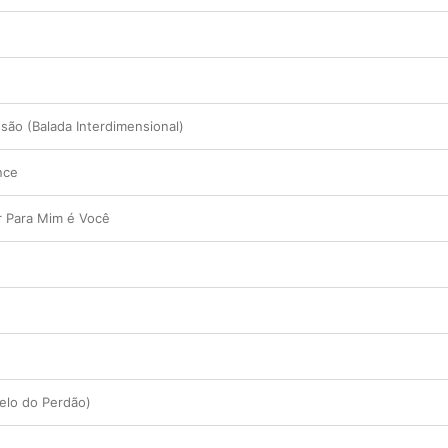
ssão (Balada Interdimensional)
nce
r Para Mim é Você
elo do Perdão)