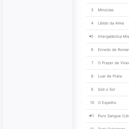
3
Minúcias
4
Libido da Alma
5
Intergaláctica Mi
6
Enredo de Roma
7
O Prazer de Vive
8
Luar de Prata
9
Sob o Sol
10
O Espelho
11
Puro Sangue (Lib