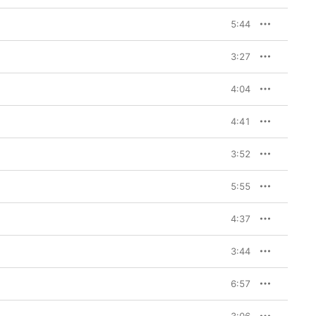
5:44
3:27
4:04
4:41
3:52
5:55
4:37
3:44
6:57