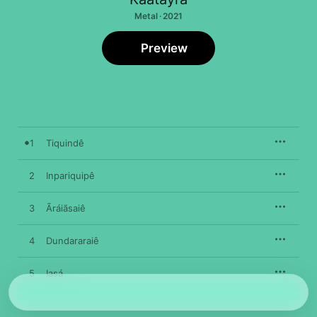
Metal · 2021
Preview
1
Tiquindê
2
Inpariquipê
3
Ãráiãsaiê
4
Dundararaiê
5
Iasá