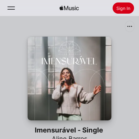
Sign In
Search
Home
New
Install Apple Music
Radio
Imensurável - Single
Aline Barros