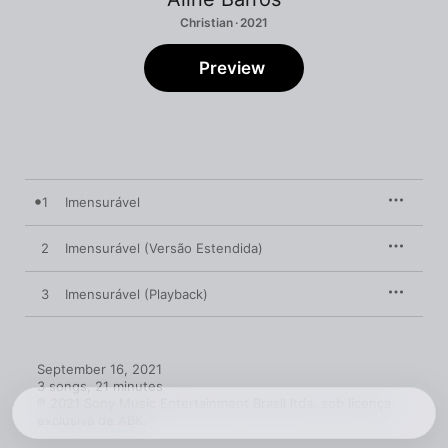
Christian · 2021
Preview
1
Imensurável
2
Imensurável (Versão Estendida)
3
Imensurável (Playback)
September 16, 2021

3 songs, 21 minutes

℗ 2021 Sony Music Entertainment Brasil ltda. sob licença 
exclusiva de ABK.