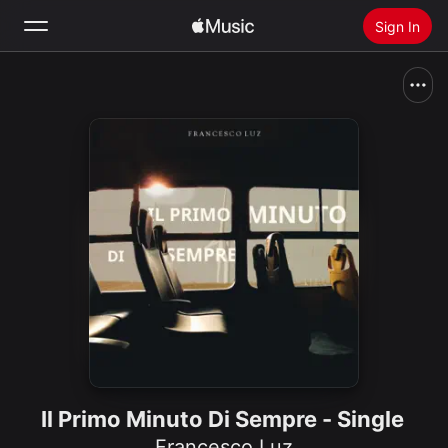
Sign In
Search
Home
New
Install Apple Music
Radio
Il Primo Minuto Di Sempre - Single
Francesco Luz