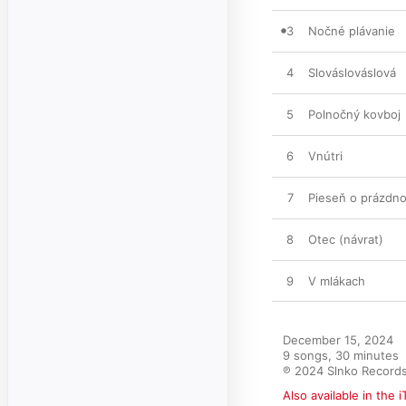
3
Nočné plávanie
4
Slováslováslová
5
Polnočný kovboj
6
Vnútri
7
Pieseň o prázdn
8
Otec (návrat)
9
V mlákach
December 15, 2024

9 songs, 30 minutes

℗ 2024 Slnko Record
Also available in the 