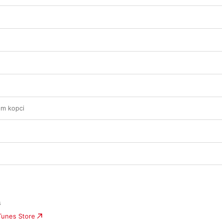
om kopci
s
iTunes Store