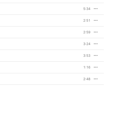
5:34
2:51
2:59
3:24
3:53
1:16
2:48