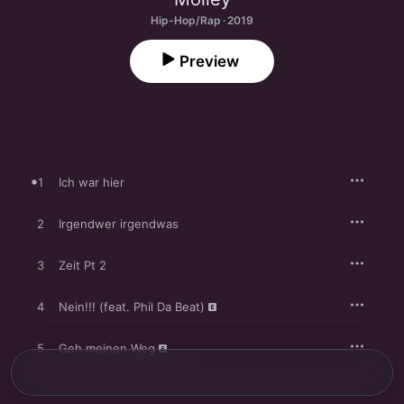
Hip-Hop/Rap · 2019
Preview
1
Ich war hier
2
Irgendwer irgendwas
3
Zeit Pt 2
4
Nein!!! (feat. Phil Da Beat)
5
Geh meinen Weg