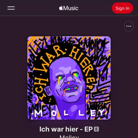
Sign In
Search
Home
New
Install Apple Music
Radio
Ich war hier - EP
Molley