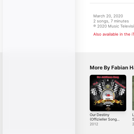
March 20, 2020

2 songs, 7 minutes

℗ 2020 Music Televis
Also available in the 
More By Fabian H
Our Destiny
L
(Offizieller Song
S
zum 24H-Rennen
2012
Nürburgring 2012)
- Single