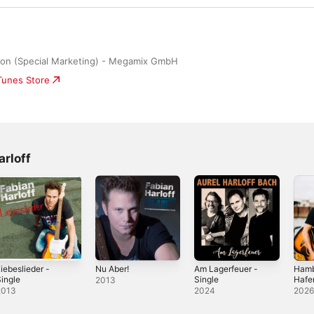
ion (Special Marketing) - Megamix GmbH
iTunes Store
arloff
iebeslieder -
Nu Aber!
Am Lagerfeuer -
Ham
ingle
Single
Hafe
2013
(Flos
2013
2024
202
Sing