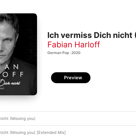
Ich vermiss Dich nicht 
Fabian Harloff
German Pop · 2020
Preview
nicht (Missing you)
 nicht (Missing you) [Extended Mix]