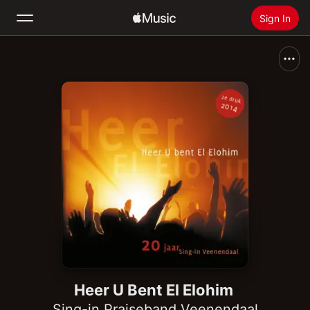
Sign In
Search
Home
New
Install Apple Music
Radio
Heer U Bent El Elohim
Sing-in Praiseband Veenendaal