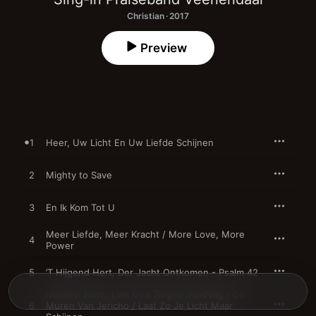
Christian · 2017
Preview
1
Heer, Uw Licht En Uw Liefde Schijnen
2
Mighty to Save
3
En Ik Kom Tot U
Meer Liefde, Meer Kracht / More Love, More
4
Power
5
’T Hijgend Hert, Der Jacht Ontkomen - Psalm 42
Medley: Komt, Laat Ons Zingen Vandaag / De
6
Muren Van Jericho / Laat Zo Je Licht Maar