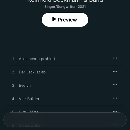
Singer/Songwriter · 2021
Preview
1
Alles schon probiert
2
Der Lack ist ab
3
Evelyn
4
Vier Brüder
5
Dirty Dörte
6
Donauwelle