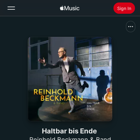
Sign In
Search
Home
New
Install Apple Music
Radio
Haltbar bis Ende
Reinhold Beckmann & Band