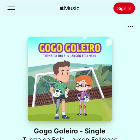
Sign In
Search
Home
New
Install Apple Music
Radio
Gogo Goleiro - Single
Turma da Bola
,
Jakson Follmann