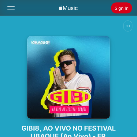
Sign In
Search
Home
New
Install Apple Music
Radio
GIBI8, AO VIVO NO FESTIVAL
UBAQUE (Ao Vivo) - EP