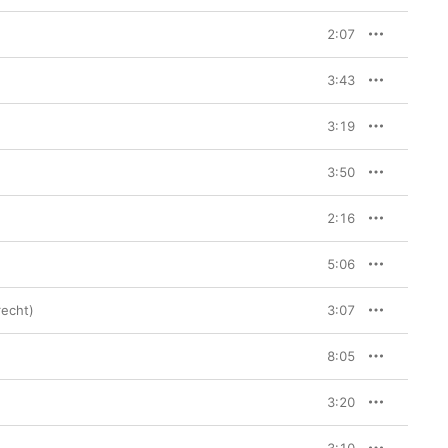
2:07
3:43
3:19
3:50
2:16
5:06
recht)
3:07
8:05
3:20