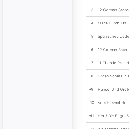
3
12 German Sacred
4
Maria Durch Ein D
5
Spanisches Lieder
6
12 German Sacred
7
11 Chorale Prelud
8
Organ Sonata In a
9
Hansel Und Gretel
10
Vom Himmel Hoch
11
Hort! Die Engel S