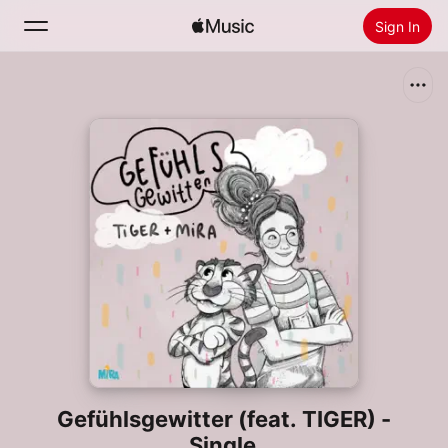
Sign In
Search
Home
New
Install Apple Music
Radio
Gefühlsgewitter (feat. TIGER) -
Single