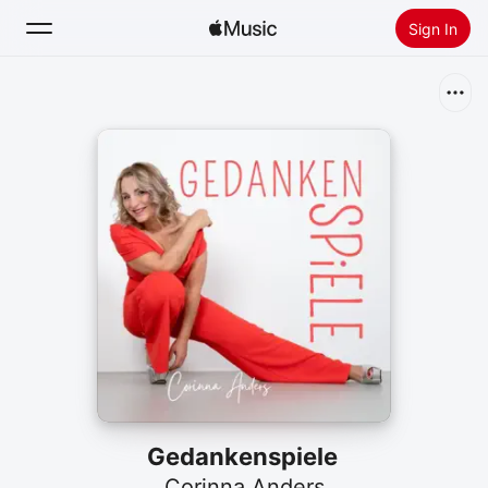
Sign In
Search
Home
New
Install Apple Music
Radio
Gedankenspiele
Corinna Anders