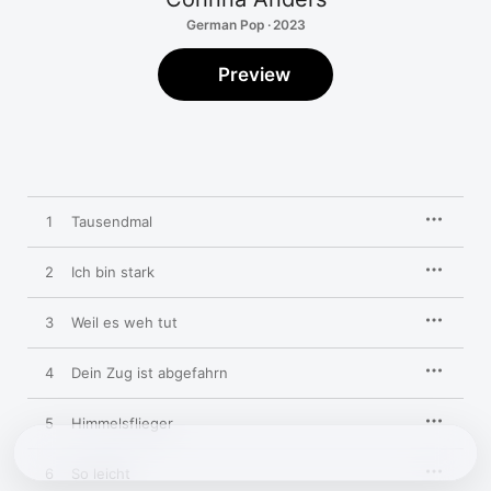
German Pop · 2023
Preview
1
Tausendmal
2
Ich bin stark
3
Weil es weh tut
4
Dein Zug ist abgefahrn
5
Himmelsflieger
6
So leicht