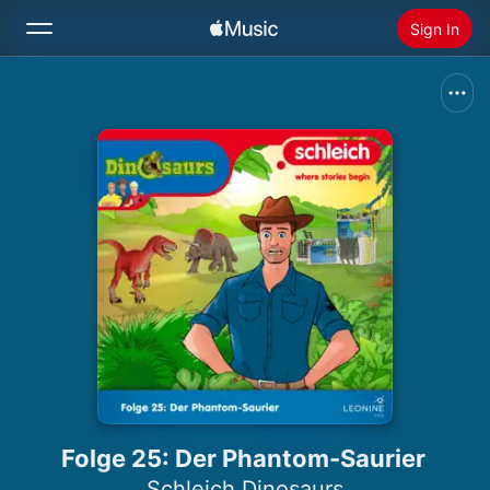
Sign In
Search
Home
New
Install Apple Music
Radio
Folge 25: Der Phantom-Saurier
Schleich Dinosaurs