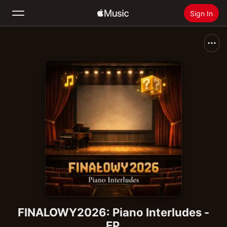
Sign In
Search
Home
New
Install Apple Music
Radio
FINALOWY2026: Piano Interludes -
EP