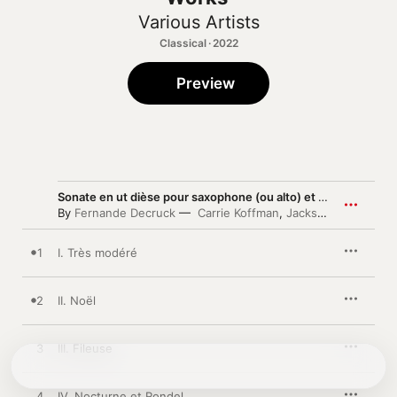
Various Artists
Classical · 2022
Preview
Sonate en ut dièse pour saxophone (ou alto) et orchestre
By
Fernande Decruck
Carrie Koffman
,
Jackson Symphony Orchestra
1
I. Très modéré
2
II. Noël
3
III. Fileuse
4
IV. Nocturne et Rondel