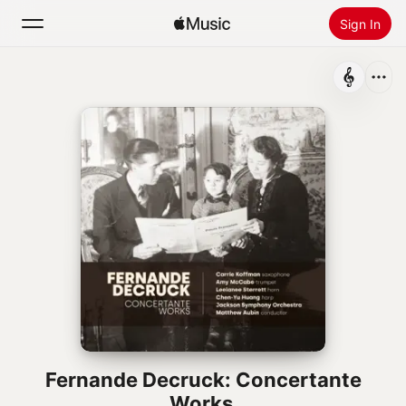
Sign In
Search
Home
New
Install Apple Music
Radio
Fernande Decruck: Concertante
Works