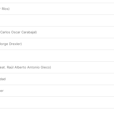
r Ríos)
 Carlos Oscar Carabajal)
Jorge Drexler)
eat. Raúl Alberto Antonio Gieco)
idad
cer