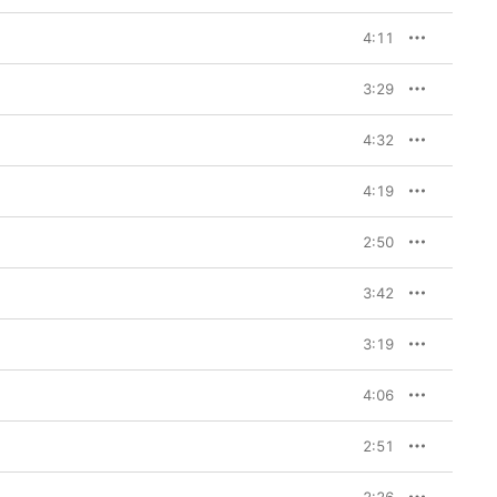
4:11
3:29
4:32
4:19
2:50
3:42
3:19
4:06
2:51