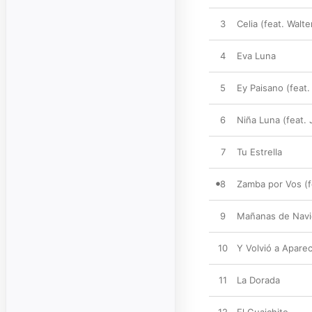
3
Celia (feat. Walte
4
Eva Luna
5
Ey Paisano (feat.
6
Niña Luna (feat. 
7
Tu Estrella
8
Zamba por Vos (f
9
Mañanas de Nav
10
Y Volvió a Apare
11
La Dorada