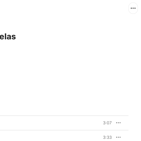
relas
3:07
3:33