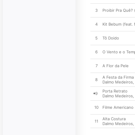
3
Proibir Pra Quê? (
4
Kit Bebum (feat.
5
Tô Doido
6
O Vento e o Temp
7
A Flor da Pele
A Festa da Firma
8
Dalmo Medeiros
Porta Retrato
9
Dalmo Medeiros
10
Filme Americano
Alta Costura
11
Dalmo Medeiros