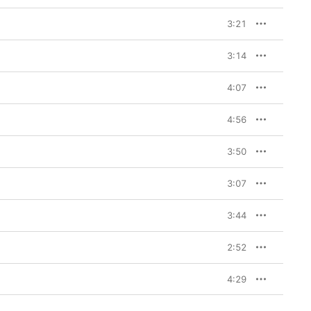
3:21
3:14
4:07
4:56
3:50
3:07
3:44
2:52
4:29