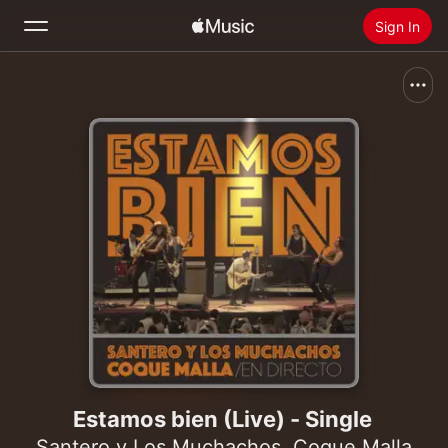
Sign In
Search
Home
New
Install Apple Music
Radio
Estamos bien (Live) - Single
Santero y Los Muchachos
,
Coque Malla