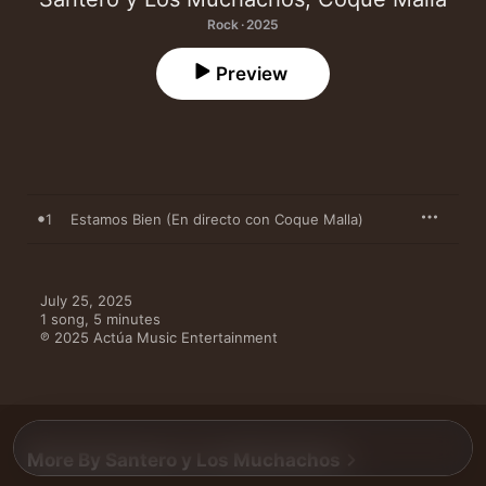
Rock · 2025
Preview
1
Estamos Bien (En directo con Coque Malla)
July 25, 2025

1 song, 5 minutes

℗ 2025 Actúa Music Entertainment
More By Santero y Los Muchachos