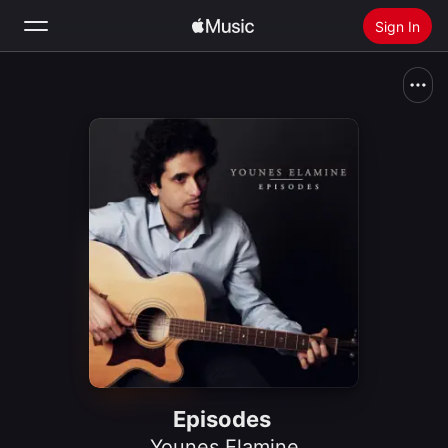
Sign In
Search
Home
New
Install Apple Music
Radio
Episodes
Younes Elamine