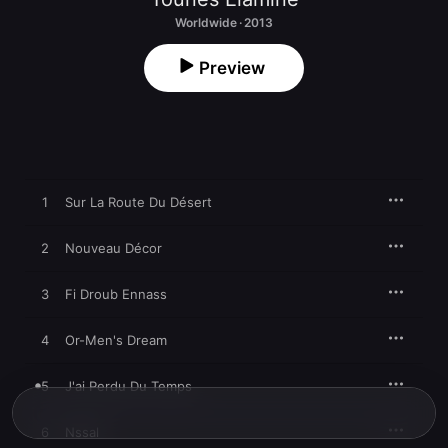
Worldwide · 2013
Preview
1
Sur La Route Du Désert
2
Nouveau Décor
3
Fi Droub Ennass
4
Or-Men's Dream
5
J'ai Perdu Du Temps
6
Nssal