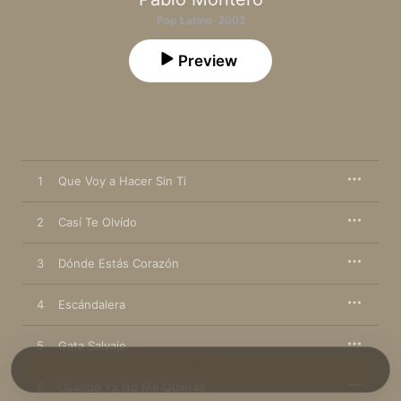
Pop Latino · 2002
Preview
1
Que Voy a Hacer Sin Ti
2
Casí Te Olvído
3
Dónde Estás Corazón
4
Escándalera
5
Gata Salvaje
6
Cuando Ya No Me Quieras