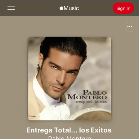
Sign In
Search
Home
New
Install Apple Music
Radio
Entrega Total... los Exitos
Pablo Montero