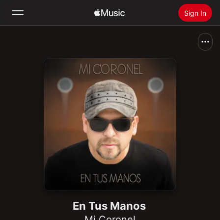
Sign In
Search
Home
New
Install Apple Music
Radio
En Tus Manos
Mi Coronel