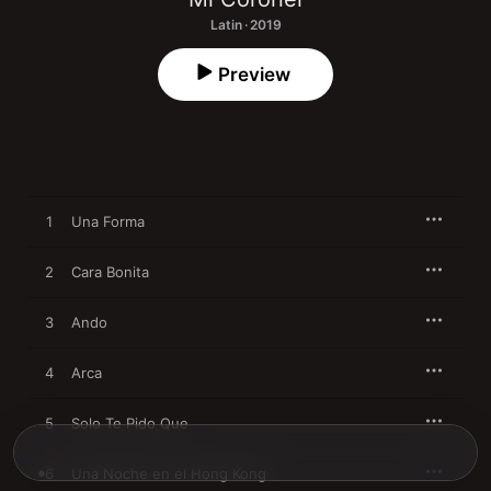
Latin · 2019
Preview
1
Una Forma
2
Cara Bonita
3
Ando
4
Arca
5
Solo Te Pido Que
6
Una Noche en el Hong Kong