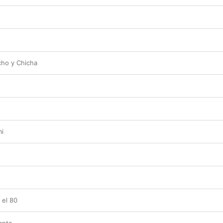
cho y Chicha
mi
 el 80