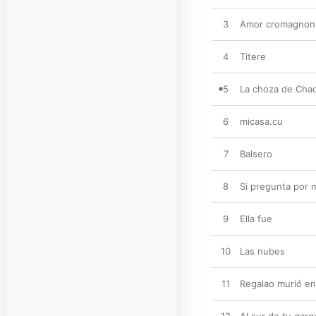
3
Amor cromagnon
4
Titere
5
La choza de Cha
6
micasa.cu
7
Balsero
8
Si pregunta por 
9
Ella fue
10
Las nubes
11
Regalao murió en