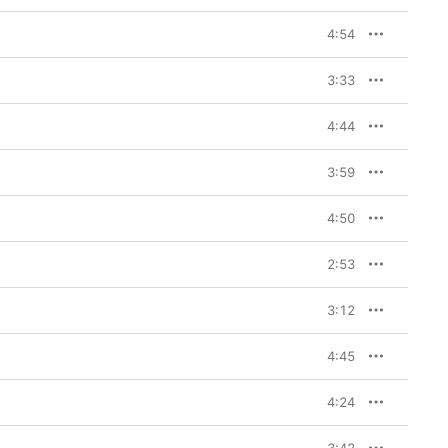
4:54
3:33
4:44
3:59
4:50
2:53
3:12
4:45
4:24