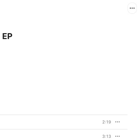
- EP
2:19
3:13