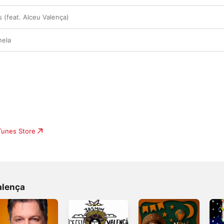
 (feat. Alceu Valença)
nela
iTunes Store
alença