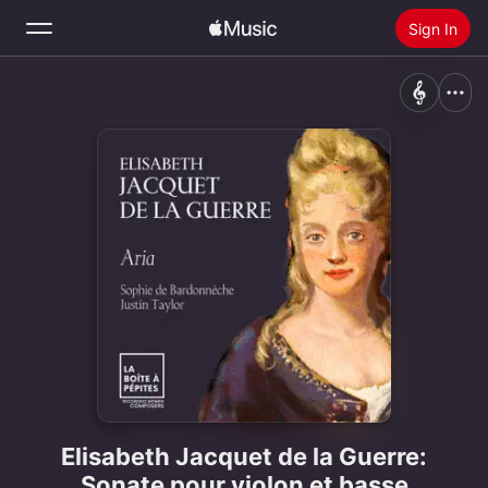
Sign In
Search
Home
New
Install Apple Music
Radio
Elisabeth Jacquet de la Guerre:
Sonate pour violon et basse