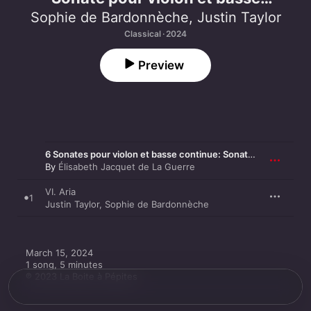
continue No. 1 in D Minor: VI. Aria -
Sophie de Bardonnèche
,
Justin Taylor
Single
Classical · 2024
Preview
6 Sonates pour violon et basse continue: Sonate No. 1 in D Minor
By
Élisabeth Jacquet de La Guerre
VI. Aria
1
Justin Taylor
,
Sophie de Bardonnèche
March 15, 2024

1 song, 5 minutes

℗ 2023 La Boite à Pépites