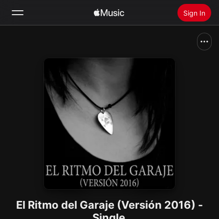
Sign In
Search
Home
New
Install Apple Music
Radio
El Ritmo del Garaje (Versión 2016) -
Single