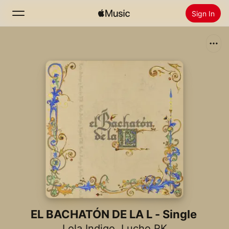
Sign In
Search
Home
New
Install Apple Music
Radio
EL BACHATÓN DE LA L - Single
Lola Indigo
,
Lucho RK