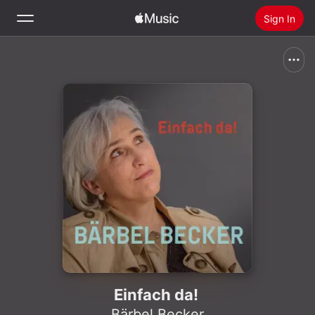
Sign In
Search
Home
New
Install Apple Music
Radio
Einfach da!
Bärbel Becker