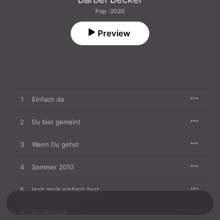
Pop · 2020
Preview
1
Einfach da
2
Du bist gemeint
3
Wenn Du gehst
4
Sommer 2010
5
Halt mich einfach fest
6
Ein Wunsch