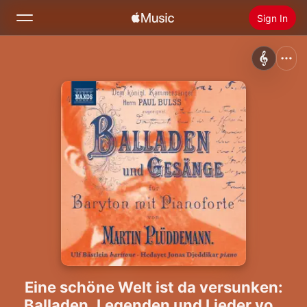
Sign In
Search
Home
New
Install Apple Music
Radio
Eine schöne Welt ist da versunken:
Balladen, Legenden und Lieder von