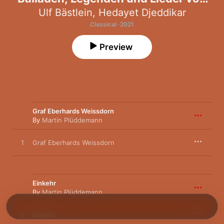
Martin Plüddemann
Ulf Bästlein
,
Hedayet Djeddikar
Classical · 2021
Preview
Graf Eberhards Weissdorn
By
Martin Plüddemann
1
Graf Eberhards Weissdorn
Einkehr
By
Martin Plüddemann
2
Einkehr