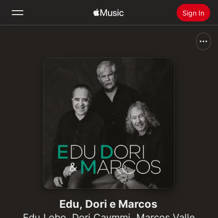
Sign In
Search
Home
New
Install Apple Music
Radio
Edu, Dori e Marcos
Edu Lobo
,
Dori Caymmi
,
Marcos Valle