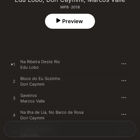
MPB · 2018
Preview
Na Ribeira Deste Rio
1
Edu Lobo
Bloco do Eu Sozinho
2
Dori Caymmi
Saveiros
3
Marcos Valle
Na Ilha de Lia, No Barco de Rosa
4
Dori Caymmi
O Amor É Chama
5
Edu Lobo