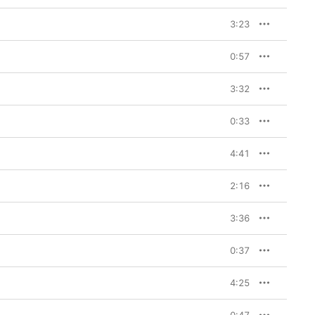
3:23
0:57
3:32
0:33
4:41
2:16
3:36
0:37
4:25