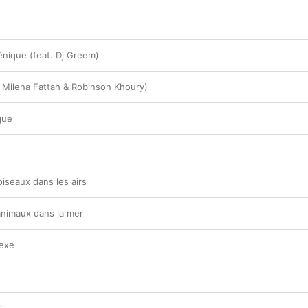
énique (feat. Dj Greem)
. Milena Fattah & Robinson Khoury)
que
 oiseaux dans les airs
 animaux dans la mer
exe