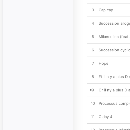
3
Cap cap
4
Succession allog
5
Milancolina (feat
6
Succession cycli
7
Hope
8
Et il n y a plus D
9
Or il ny a plus D
10
Processus compl
11
C day 4