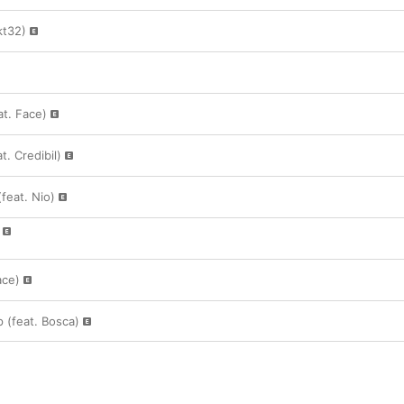
kt32)
at. Face)
t. Credibil)
feat. Nio)
ace)
 (feat. Bosca)