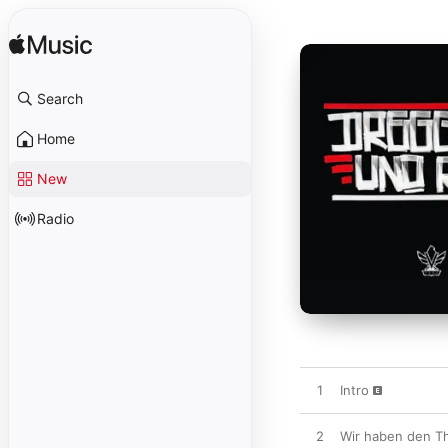
Search
Home
New
Radio
1
Intro
2
Wir haben den Th