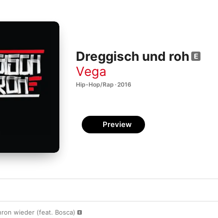
Dreggisch und roh
Vega
Hip-Hop/Rap · 2016
Preview
ron wieder (feat. Bosca)