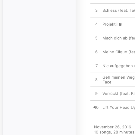
3
Schiess (feat. Ta
4
Projektil
5
Mach dich ab (fe
6
Meine Clique (fea
7
Nie aufgegeben (
Geh meinen Weg
8
Face
9
Verrückt (feat. F
10
Lift Your Head Up
November 26, 2016

10 songs, 28 minutes
