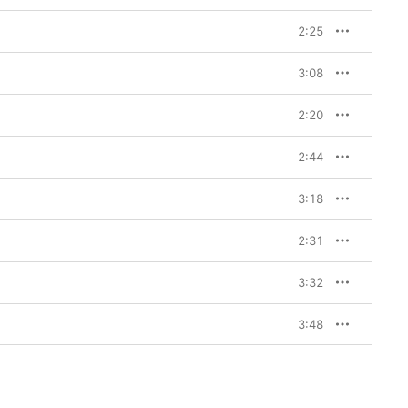
2:25
3:08
2:20
2:44
3:18
2:31
3:32
3:48